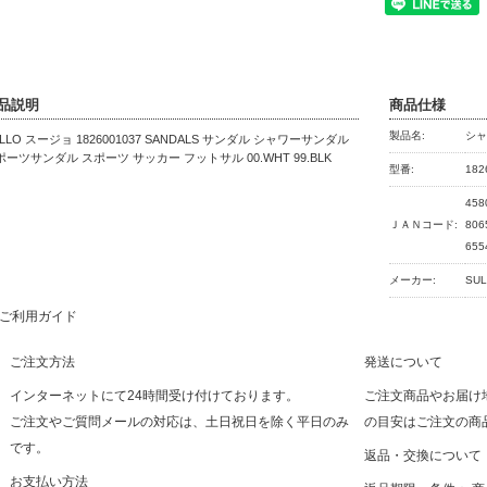
品説明
商品仕様
製品名:
シ
LLO スージョ 1826001037 SANDALS サンダル シャワーサンダル
ポーツサンダル スポーツ サッカー フットサル 00.WHT 99.BLK
型番:
182
458
ＪＡＮコード:
806
655
メーカー:
SU
ご利用ガイド
ご注文方法
発送について
インターネットにて24時間受け付けております。
ご注文商品やお届け
ご注文やご質問メールの対応は、土日祝日を除く平日のみ
の目安はご注文の商
です。
返品・交換について
お支払い方法