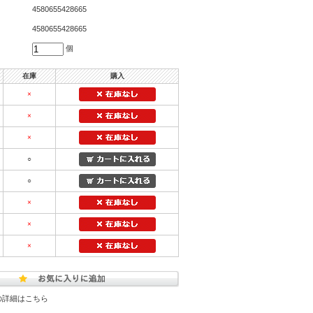
4580655428665
4580655428665
個
在庫
購入
×
×
×
○
○
×
×
×
の詳細はこちら