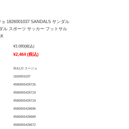
ョ 1826001037 SANDALS サンダル
ダル スポーツ サッカー フットサル
LK
¥3,080
(税込)
¥2,464
(税込)
SULLO スージョ
1826001037
4580655428726
4580655428719
4580655428719
4580655428696
4580655428689
4580655428672