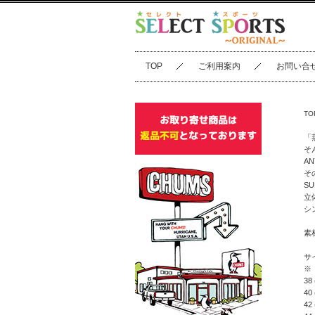
TOP
ご利用案内
お問い合
TO
「
そ
AN
そ
S
立
シ
素
サ
※
38
40
42