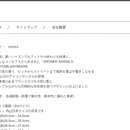
せ
サイトマップ
会社概要
P
SHOES
蒸し暑いシーズンでもフットサル終わりを快適に」
んなコンセプトから生まれた「SHOWER SANDALS」
YTIME ANYWHERE
の名の通り、ピッチからストリートまで場所を選ばず履きこなせる
ULLOのアイコンサンダルが登場
体感のあるブランドロゴを大胆に配し
ンプルながらも圧倒的な存在感を放つデザインに仕上げました
材： 合成樹脂（軽量で耐久性・耐水性に優れた素材）
イズ展開（EUサイズ）
（ ）内は日本サイズの目安です
 (約24.0cm～24.5cm)
 (約25.0cm～25.5cm)
 (約26.5cm～27.0cm)