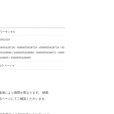
ャワーサンダル
6001037
0655428726 / 4580655428719 / 4580655428719 / 45
55428696 / 4580655428689 / 4580655428672 / 4580
428665 / 4580655428665
LLO スージョ
地域により期間が異なります。 納期
品ページにてご確認くださいませ。