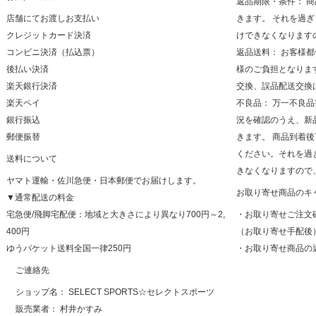
返品期限・条件： 
店舗にてお渡しお支払い
きます。 それを過
クレジットカード決済
けできなくなります
コンビニ決済（払込票）
返品送料： お客様
後払い決済
様のご負担となりま
楽天銀行決済
交換、誤品配送交換
楽天ペイ
不良品： 万一不良
銀行振込
況を確認のうえ、新
郵便振替
きます。 商品到着
ください。それを過
送料について
きなくなりますので
ヤマト運輸・佐川急便・日本郵便でお届けします。
お取り寄せ商品のキ
▼通常配送の料金
宅急便/飛脚宅配便：地域と大きさにより異なり700円～2,
・お取り寄せご注文
400円
（お取り寄せ手配後
ゆうパケット送料全国一律250円
・お取り寄せ商品の
ご連絡先
ショップ名： SELECT SPORTS☆セレクトスポーツ
販売業者： 村井かすみ