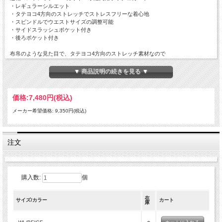
・レギュラーシルエット
・タテヨコ4方向のストレッチでストレスフリーな着心地
・スピンドルでウエストサイズの調整可能
・サイドスラッシュポケット付き
・後ろポケット付き
布帛のような見た目で、タテヨコ4方向のストレッチ素材なので
とても動きやすいです
夏場の汗や、水遊びで濡れてもドライで乾きやすい素材なので安心です
▼ 商品説明の続きを見る ▼
紫外線防止加工を施しているため海、川、プールなど屋外レジャーに最適
■素材
価格:
7,480円
(税込)
ナイロン85%、ポリウレタン15%
メーカー希望価格: 9,350円(税込)
注文
購入数:
個
在
サイズ/カラー
カート
庫