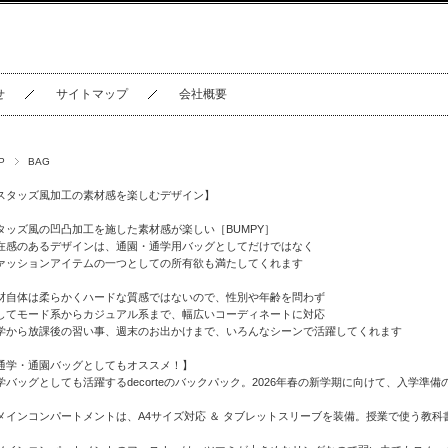
せ
サイトマップ
会社概要
P
BAG
スタッズ風加工の素材感を楽しむデザイン】
タッズ風の凹凸加工を施した素材感が楽しい［BUMPY］
在感のあるデザインは、通園・通学用バッグとしてだけではなく
ァッションアイテムの一つとしての所有欲も満たしてくれます
材自体は柔らかくハードな質感ではないので、性別や年齢を問わず
してモード系からカジュアル系まで、幅広いコーディネートに対応
学から放課後の習い事、週末のお出かけまで、いろんなシーンで活躍してくれます
通学・通園バッグとしてもオススメ！】
学バッグとしても活躍するdecorteのバックパック。2026年春の新学期に向けて、入学
メインコンパートメントは、A4サイズ対応 ＆ タブレットスリーブを装備。授業で使う教科