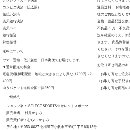
クレジットカード決済
けできなくなります
コンビニ決済（払込票）
返品送料： お客様
後払い決済
様のご負担となりま
楽天銀行決済
交換、誤品配送交換
楽天ペイ
不良品： 万一不良
銀行振込
況を確認のうえ、新
郵便振替
きます。 商品到着
ください。それを過
送料について
きなくなりますので
ヤマト運輸・佐川急便・日本郵便でお届けします。
お取り寄せ商品のキ
▼通常配送の料金
宅急便/飛脚宅配便：地域と大きさにより異なり700円～2,
・お取り寄せご注文
400円
（お取り寄せ手配後
ゆうパケット送料全国一律250円
・お取り寄せ商品の
ご連絡先
ショップ名： SELECT SPORTS☆セレクトスポーツ
販売業者： 村井かすみ
販売責任者：むらい かすみ
所在地：〒053-0027 北海道苫小牧市王子町1丁目6番13号