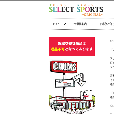
TOP
ご利用案内
お問い合
TO
【
ス
存
フ
素
そ
通
【
通
◎