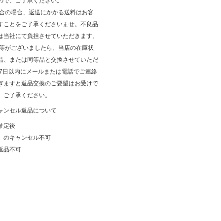
ので、ご了承ください。
都合の場合、返送にかかる送料はお客
すことをご了承くださいませ。不良品
は当社にて負担させていただきます。
品等がございましたら、当店の在庫状
品、または同等品と交換させていただ
後7日以内にメールまたは電話でご連絡
ぎますと返品交換のご要望はお受けで
、ご了承ください。
ャンセル返品について
確定後
）のキャンセル不可
返品不可