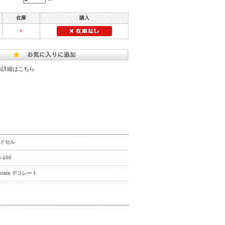
在庫
購入
×
の詳細はこちら
ンドセル
-100
corate デコレート