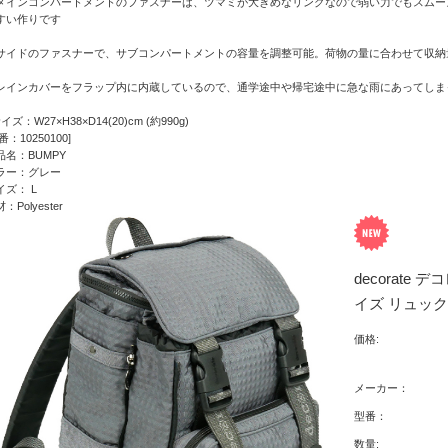
メインコンパートメントのファスナーは、ツマミが大きめなリングなので弱い力でもスムー
すい作りです
サイドのファスナーで、サブコンパートメントの容量を調整可能。荷物の量に合わせて収納
レインカバーをフラップ内に内蔵しているので、通学途中や帰宅途中に急な雨にあってしま
イズ：W27×H38×D14(20)cm (約990g)
番：10250100]
品名：BUMPY
ラー：グレー
イズ： L
：Polyester
decorate 
イズ リュック
価格:
メーカー：
型番：
数量: