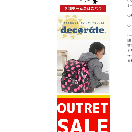
◎
や
◎
◎
Lサ
[型
商
カ
サ
素材