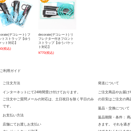
corate(デコレート) フ
decorate(デコレート) リ
ントストラップ【ゆう
フレクター付きフロント
ケット対応】
ストラップ【ゆうパケッ
ト対応】
60
(税込)
¥770
(税込)
ご利用ガイド
ご注文方法
発送について
インターネットにて24時間受け付けております。
ご注文商品やお届け
ご注文やご質問メールの対応は、土日祝日を除く平日のみ
の目安はご注文の商
です。
返品・交換について
お支払い方法
返品期限・条件： 
店舗にてお渡しお支払い
きます。 それを過