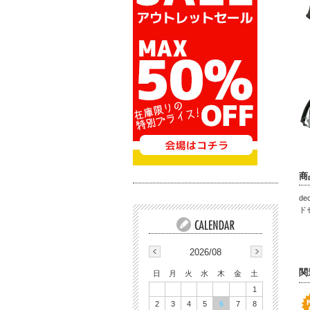
商
de
ド
2026/08
関
日
月
火
水
木
金
土
1
2
3
4
5
6
7
8