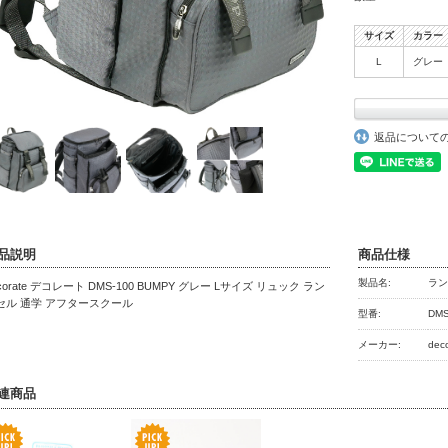
サイズ
カラー
L
グレー
返品について
品説明
商品仕様
製品名:
ラ
corate デコレート DMS-100 BUMPY グレー Lサイズ リュック ラン
セル 通学 アフタースクール
型番:
DMS
メーカー:
de
連商品