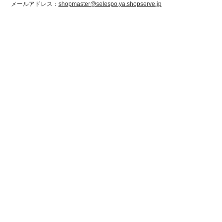
メールアドレス：
shopmaster@selespo.ya.shopserve.jp