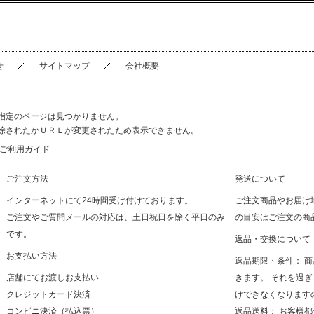
せ
サイトマップ
会社概要
指定のページは見つかりません。
除されたかＵＲＬが変更されたため表示できません。
ご利用ガイド
ご注文方法
発送について
インターネットにて24時間受け付けております。
ご注文商品やお届け
ご注文やご質問メールの対応は、土日祝日を除く平日のみ
の目安はご注文の商
です。
返品・交換について
お支払い方法
返品期限・条件： 
店舗にてお渡しお支払い
きます。 それを過
クレジットカード決済
けできなくなります
コンビニ決済（払込票）
返品送料： お客様