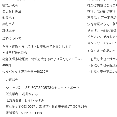
後払い決済
様のご負担となりま
楽天銀行決済
交換、誤品配送交換
楽天ペイ
不良品： 万一不良
銀行振込
況を確認のうえ、新
郵便振替
きます。 商品到着
ください。それを過
送料について
きなくなりますので
ヤマト運輸・佐川急便・日本郵便でお届けします。
お取り寄せ商品のキ
▼通常配送の料金
宅急便/飛脚宅配便：地域と大きさにより異なり700円～2,
・お取り寄せご注文
400円
（お取り寄せ手配後
ゆうパケット送料全国一律250円
・お取り寄せ商品の
ご連絡先
ショップ名： SELECT SPORTS☆セレクトスポーツ
販売業者： 村井かすみ
販売責任者：むらい かすみ
所在地：〒053-0027 北海道苫小牧市王子町1丁目6番13号
電話番号：0144-84-1448