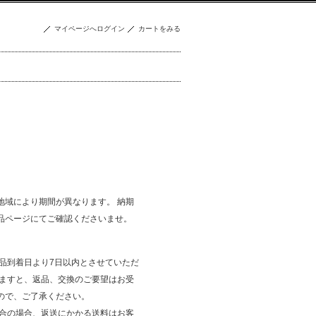
マイページへログイン
カートをみる
地域により期間が異なります。 納期
品ページにてご確認くださいませ。
商品到着日より7日以内とさせていただ
ぎますと、返品、交換のご要望はお受
ので、ご了承ください。
都合の場合、返送にかかる送料はお客