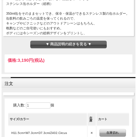
ステンレス缶ホルダー（総柄）
350ml缶をそのままセットでき、保冷・保温ができるステンレス製の缶ホルダー。
缶飲料の飲みごろの温度を保ってくれるので、
キャンプやピクニックなどのアウトドアシーンはもちろん、
晩酌などのご自宅使いにもおすすめ。
ボディには今シーズンの総柄デザインをプリントし、
立体感のある質感が特徴の特殊な印刷加工を施しました。
見た目にも、手に取ったときにも楽しめる、印象的な仕上がりです。
▼ 商品説明の続きを見る ▼
〈商品仕様〉
・容量：350ml缶用
価格:
3,190円
(税込)
・質量：約180g
・真空断熱構造
・フロントにブービーフェイスロゴをプリント
・下部は波形状で、持ちやすくすべりにくい設計
注文
〈ご使用上の注意〉
・電子レンジ、食洗器は〈使用不可〉です
・表面が傷つく恐れがあるので、洗う際にはスポンジを使い、
クレンザーやたわしのご使用はお控えください
購入数:
個
・その他取り扱い説明書を必ずご確認の上、ご使用ください
〈アイテム詳細〉
在
サイズ/カラー
カート
庫
Material：StainlessSteel
Made in CHINA
×
在庫切れ
H11.5cm×W7.3cm×D7.3cm/Z402.Circus