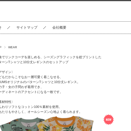
せ
サイトマップ
会社概要
P
WEAR
族でリンクコーデを楽しめる、シーズングラフィックを総プリントした
ターンTシャツと10分丈レギンスのセットアップ
デザイン〉
どもだからこそなお一層可愛く着こなせる、
HUMSオリジナルのパターンTシャツと10分丈レギンス。
の子・女の子問わず着用でき、
ーディネートのアクセントになる一枚です。
素材特性〉
んわりソフトなコットン100％素材を使用。
あたりもやさしく、オールシーズン心地よく着られます。