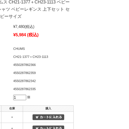
ス CH21-1377＋CH23-1113 ベビー
シャツ ベビーレギンス 上下セット セ
ベビーサイズ
¥7,480
(税込)
¥5,984
(税込)
CHUMS
CH21-1377＋CH23-1113
4550287862366
4550287862359
4550287862342
4550287862335
個
在庫
購入
○
○