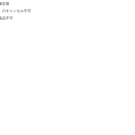
確定後
）のキャンセル不可
返品不可