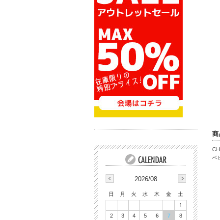
商
CH
ベ
2026/08
日
月
火
水
木
金
土
1
2
3
4
5
6
7
8