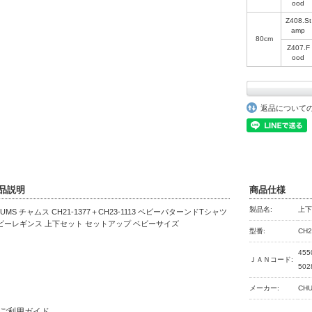
ood
Z408.St
amp
80cm
Z407.F
ood
返品について
品説明
商品仕様
製品名:
上
UMS チャムス CH21-1377＋CH23-1113 ベビーパターンドTシャツ
ビーレギンス 上下セット セットアップ ベビーサイズ
型番:
CH2
455
ＪＡＮコード:
502
メーカー:
CH
ご利用ガイド