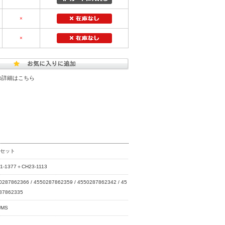
×
×
の詳細はこちら
下セット
1-1377＋CH23-1113
0287862366 / 4550287862359 / 4550287862342 / 45
87862335
UMS