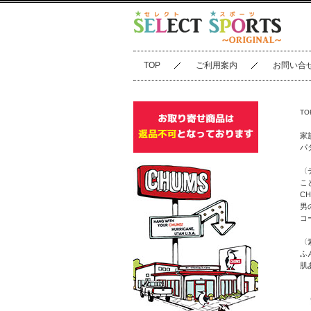
TOP
ご利用案内
お問い合
TO
家
パ
〈
こ
C
男
コ
〈
ふ
肌