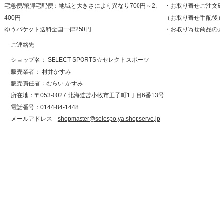
宅急便/飛脚宅配便：地域と大きさにより異なり700円～2,
・お取り寄せご注文
400円
（お取り寄せ手配後
ゆうパケット送料全国一律250円
・お取り寄せ商品の
ご連絡先
ショップ名： SELECT SPORTS☆セレクトスポーツ
販売業者： 村井かすみ
販売責任者：むらい かすみ
所在地：〒053-0027 北海道苫小牧市王子町1丁目6番13号
電話番号：0144-84-1448
メールアドレス：
shopmaster@selespo.ya.shopserve.jp