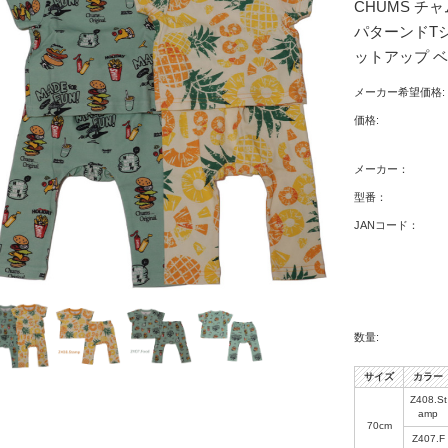
CHUMS チャム
パターンドT
ットアップ 
メーカー希望価格:
価格:
メーカー：
型番：
JANコード：
数量:
サイズ
カラー
Z408.St
amp
70cm
Z407.F