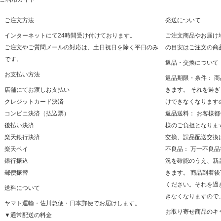
ご注文方法
発送について
インターネットにて24時間受け付けております。
ご注文商品やお届け
ご注文やご質問メールの対応は、土日祝日を除く平日のみ
の目安はご注文の商
です。
返品・交換について
お支払い方法
返品期限・条件： 
店舗にてお渡しお支払い
きます。 それを過
クレジットカード決済
けできなくなります
コンビニ決済（払込票）
返品送料： お客様
後払い決済
様のご負担となりま
楽天銀行決済
交換、誤品配送交換
楽天ペイ
不良品： 万一不良
銀行振込
況を確認のうえ、新
郵便振替
きます。 商品到着
ください。それを過
送料について
きなくなりますので
ヤマト運輸・佐川急便・日本郵便でお届けします。
お取り寄せ商品のキ
▼通常配送の料金