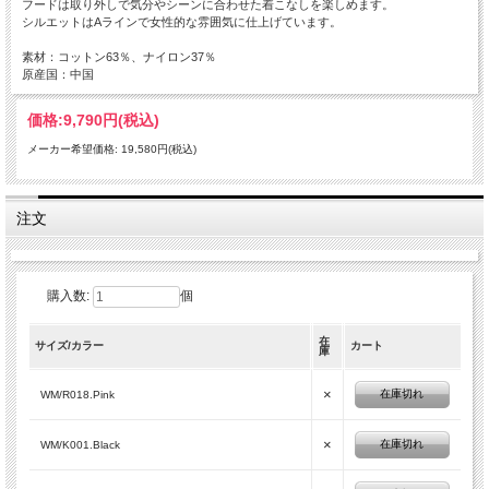
フードは取り外しで気分やシーンに合わせた着こなしを楽しめます。
シルエットはAラインで女性的な雰囲気に仕上げています。
素材：コットン63％、ナイロン37％
原産国：中国
価格:
9,790円
(税込)
メーカー希望価格: 19,580円(税込)
注文
購入数:
個
在
サイズ/カラー
カート
庫
×
在庫切れ
WM/R018.Pink
×
在庫切れ
WM/K001.Black