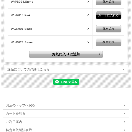
×
在庫切れ
WM/B028.Stone
○
WL/R018.Pink
×
在庫切れ
WL/K001.Black
×
在庫切れ
WL/B028.Stone
返品についての詳細はこちら
お店のトップへ戻る
カートを見る
ご利用案内
特定商取引法表示