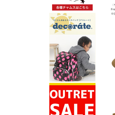
〈
Fr
※