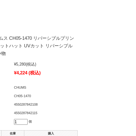
ムス CH05-1470 リバーシブルプリン
ットハット UVカット リバーシブル
小物
¥5,280
(税込)
¥4,224
(税込)
CHUMS
CH05-1470
4550287842108
4550287842115
個
在庫
購入