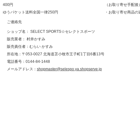
400円
（お取り寄せ手配後
ゆうパケット送料全国一律250円
・お取り寄せ商品の
ご連絡先
ショップ名： SELECT SPORTS☆セレクトスポーツ
販売業者： 村井かすみ
販売責任者：むらい かすみ
所在地：〒053-0027 北海道苫小牧市王子町1丁目6番13号
電話番号：0144-84-1448
メールアドレス：
shopmaster@selespo.ya.shopserve.jp