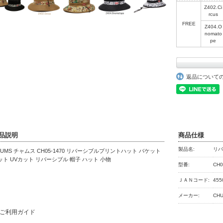
Z402.Ci
rcus
FREE
Z404.O
nomato
pe
返品について
品説明
商品仕様
製品名:
リ
HUMS チャムス CH05-1470 リバーシブルプリントハット バケット
ット UVカット リバーシブル 帽子 ハット 小物
型番:
CH0
ＪＡＮコード:
455
メーカー:
CH
ご利用ガイド