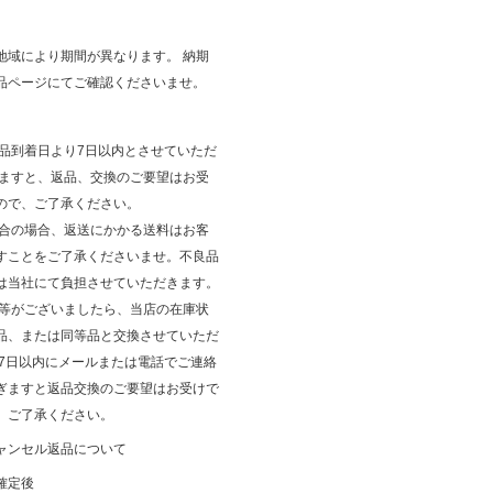
地域により期間が異なります。 納期
品ページにてご確認くださいませ。
商品到着日より7日以内とさせていただ
ぎますと、返品、交換のご要望はお受
ので、ご了承ください。
都合の場合、返送にかかる送料はお客
すことをご了承くださいませ。不良品
は当社にて負担させていただきます。
品等がございましたら、当店の在庫状
品、または同等品と交換させていただ
後7日以内にメールまたは電話でご連絡
ぎますと返品交換のご要望はお受けで
、ご了承ください。
ャンセル返品について
確定後