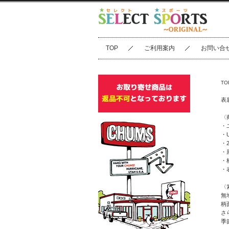
TOP
ご利用案内
お問い合
TO
表
〈
・
・
・
・
・
・
〈
無
柄
さ
季