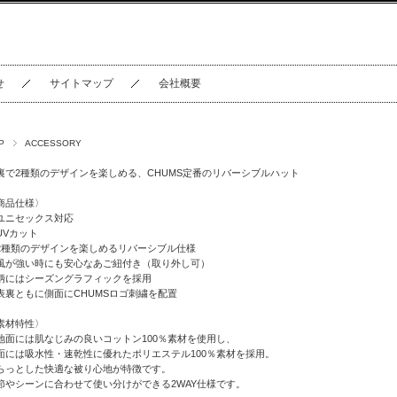
せ
サイトマップ
会社概要
P
ACCESSORY
裏で2種類のデザインを楽しめる、CHUMS定番のリバーシブルハット
商品仕様〉
ユニセックス対応
UVカット
2種類のデザインを楽しめるリバーシブル仕様
風が強い時にも安心なあご紐付き（取り外し可）
柄にはシーズングラフィックを採用
表裏ともに側面にCHUMSロゴ刺繍を配置
素材特性〉
地面には肌なじみの良いコットン100％素材を使用し、
面には吸水性・速乾性に優れたポリエステル100％素材を採用。
らっとした快適な被り心地が特徴です。
節やシーンに合わせて使い分けができる2WAY仕様です。