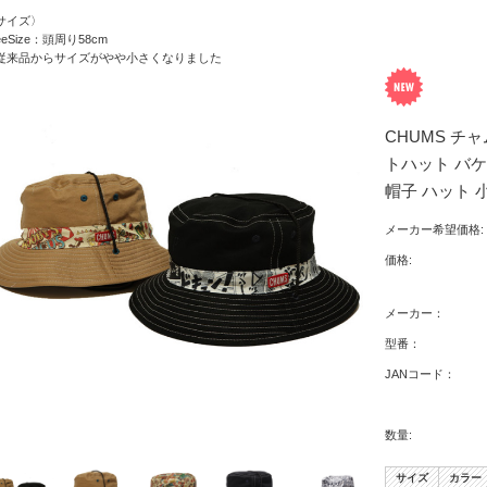
サイズ〉
eeSize：頭周り58cm
従来品からサイズがやや小さくなりました
CHUMS チャ
トハット バケ
帽子 ハット 
メーカー希望価格:
価格:
メーカー：
型番：
JANコード：
数量:
サイズ
カラー