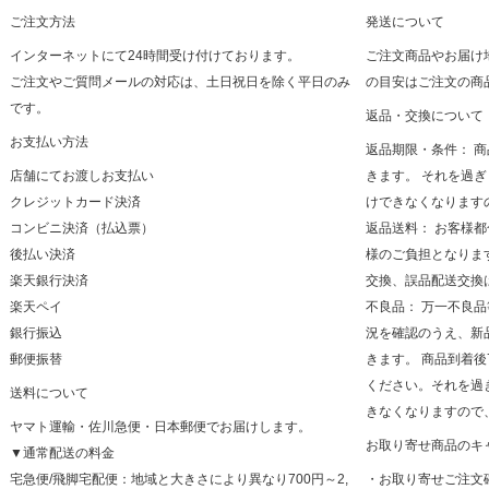
ご注文方法
発送について
インターネットにて24時間受け付けております。
ご注文商品やお届け
ご注文やご質問メールの対応は、土日祝日を除く平日のみ
の目安はご注文の商
です。
返品・交換について
お支払い方法
返品期限・条件： 
店舗にてお渡しお支払い
きます。 それを過
クレジットカード決済
けできなくなります
コンビニ決済（払込票）
返品送料： お客様
後払い決済
様のご負担となりま
楽天銀行決済
交換、誤品配送交換
楽天ペイ
不良品： 万一不良
銀行振込
況を確認のうえ、新
郵便振替
きます。 商品到着
ください。それを過
送料について
きなくなりますので
ヤマト運輸・佐川急便・日本郵便でお届けします。
お取り寄せ商品のキ
▼通常配送の料金
宅急便/飛脚宅配便：地域と大きさにより異なり700円～2,
・お取り寄せご注文