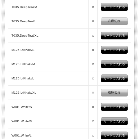
○
T035.DeepTeal/M
×
在庫切れ
T035.DeepTeal/L
○
T035.DeepTeal/XL
○
M126.LtKhaki/S
○
M126.LtKhaki/M
○
M126.LtKhaki/L
×
在庫切れ
M126.LtKhaki/XL
○
W001.White/S
○
W001.White/M
○
W001.White/L