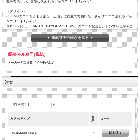
眺めて楽しい、冒険心あふれるバックプリントTシャツ
〈デザイン〉
CHUMSのロゴをさまざまな「土地」に見立てて描いた、あそびゴコロ溢れるバッ
クプリントTシャツ
フロントには「HANG WITH YOUR CHUMS」のロゴを配置し、シンプルながら全
体のバランスを引き締めたデザインに仕上げました
バックプリントには、CHUMSロゴをそれぞれ異なるフィールドに見立て、川下
▼ 商品説明の続きを見る ▼
り、ボルダリング、宇宙旅行、ランニング、ピクニックなど、チャムスらしい多彩
なアウトドアアクティビティを楽しむブービーたちの姿を描いています
ブランドの過去から現在へとつながるストーリー性があり、眺めているだけで冒険
価格:
4,488円
(税込)
心がくすぐられる一枚です
メーカー希望価格: 5,610円(税込)
〈素材特性〉
しっかりとした生地感のCHUMS定番のTシャツ生地に
虫よけ加工を施した〈ANTI-BUGシリーズ>
虫よけ加工で用いた“ペルメトリン”はキク科の植物に含まれる天然の忌避成分に類
注文
似した構造で
人や動物に対して安全性が高いことが特徴。アウトドアシーンでも安心して着用い
ただけます
購入数:
個
Cotton 100%
Made in CHINA
在
カラー/サイズ
カート
庫
×
在庫切れ
T035.DeepTeal/S