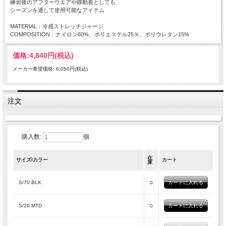
練習後のアフターウエアや移動着としても
シーズンを通して使用可能なアイテム
MATERIAL：冷感ストレッチジャージ
COMPOSITION：ナイロン60%、ポリエステル25％、ポリウレタン15%
価格:
4,840円
(税込)
メーカー希望価格: 6,050円(税込)
注文
購入数:
個
在
サイズ/カラー
カート
庫
○
S/70.BLK
○
S/26.MTD