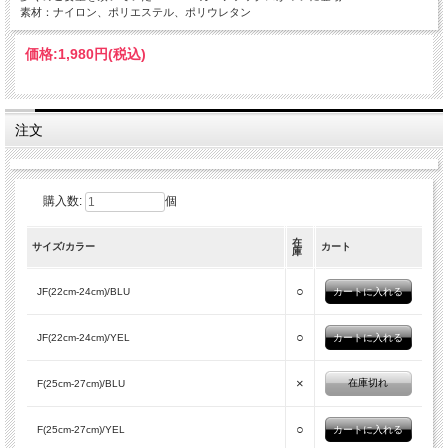
素材：ナイロン、ポリエステル、ポリウレタン
価格:
1,980円
(税込)
注文
購入数:
個
在
サイズ/カラー
カート
庫
○
JF(22cm-24cm)/BLU
○
JF(22cm-24cm)/YEL
×
在庫切れ
F(25cm-27cm)/BLU
○
F(25cm-27cm)/YEL