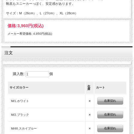
靴底もスニーカーっぽく、安定感があります。
サイズ：M（26cm）、L（27cm）、XL（28cm）
価格:
3,960円
(税込)
メーカー希望価格: 4,950円(税込)
注文
購入数:
個
在
サイズ/カラー
カート
庫
×
在庫切れ
M/1.ホワイト
×
在庫切れ
M/2.ブラック
×
在庫切れ
M/46.スカイブルー