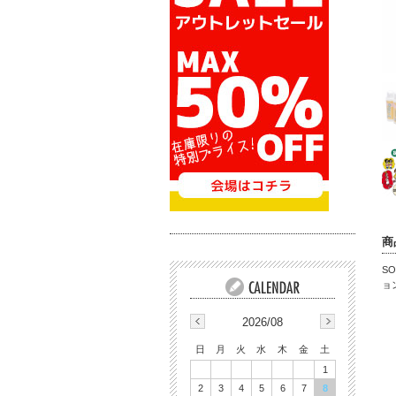
商
S
ョ
2026/08
日
月
火
水
木
金
土
1
2
3
4
5
6
7
8