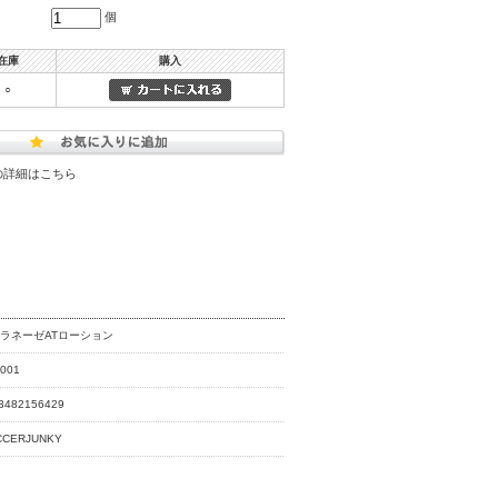
個
在庫
購入
○
の詳細はこちら
ラネーゼATローション
001
3482156429
CCERJUNKY