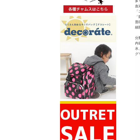
多
血
「
「
普
細
分
内容
水
グ