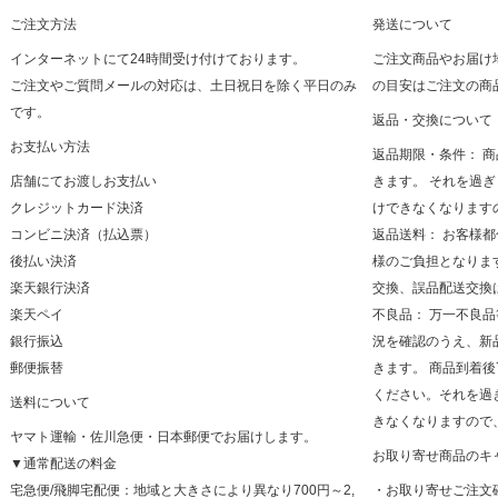
ご注文方法
発送について
インターネットにて24時間受け付けております。
ご注文商品やお届け
ご注文やご質問メールの対応は、土日祝日を除く平日のみ
の目安はご注文の商
です。
返品・交換について
お支払い方法
返品期限・条件： 
店舗にてお渡しお支払い
きます。 それを過
クレジットカード決済
けできなくなります
コンビニ決済（払込票）
返品送料： お客様
後払い決済
様のご負担となりま
楽天銀行決済
交換、誤品配送交換
楽天ペイ
不良品： 万一不良
銀行振込
況を確認のうえ、新
郵便振替
きます。 商品到着
ください。それを過
送料について
きなくなりますので
ヤマト運輸・佐川急便・日本郵便でお届けします。
お取り寄せ商品のキ
▼通常配送の料金
宅急便/飛脚宅配便：地域と大きさにより異なり700円～2,
・お取り寄せご注文