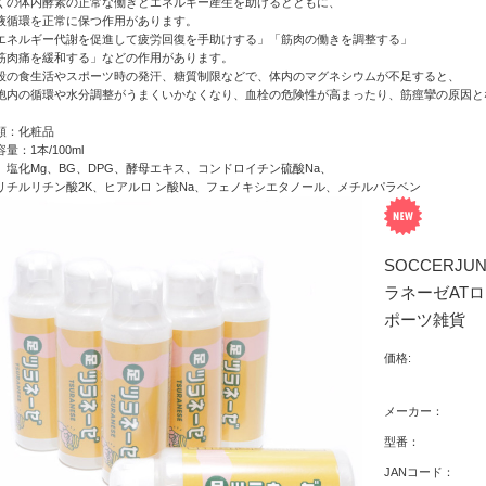
くの体内酵素の正常な働きとエネルギー産生を助けるとともに、
液循環を正常に保つ作用があります。
エネルギー代謝を促進して疲労回復を手助けする」「筋肉の働きを調整する」
筋肉痛を緩和する」などの作用があります。
段の食生活やスポーツ時の発汗、糖質制限などで、体内のマグネシウムが不足すると、
胞内の循環や水分調整がうまくいかなくなり、血栓の危険性が高まったり、筋痙攣の原因と
類：化粧品
量：1本/100ml
、塩化Mg、BG、DPG、酵母エキス、コンドロイチン硫酸Na、
リチルリチン酸2K、ヒアルロ ン酸Na、フェノキシエタノール、メチルパラベン
SOCCERJU
ラネーゼAT
ポーツ雑貨
価格:
メーカー：
型番：
JANコード：