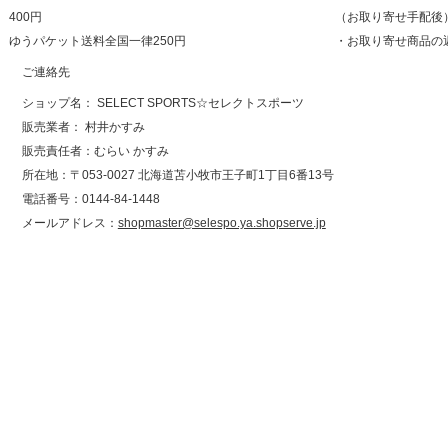
400円
（お取り寄せ手配後
ゆうパケット送料全国一律250円
・お取り寄せ商品の
ご連絡先
ショップ名： SELECT SPORTS☆セレクトスポーツ
販売業者： 村井かすみ
販売責任者：むらい かすみ
所在地：〒053-0027 北海道苫小牧市王子町1丁目6番13号
電話番号：0144-84-1448
メールアドレス：
shopmaster@selespo.ya.shopserve.jp