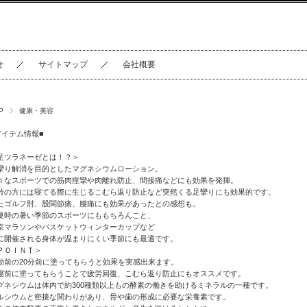
せ
サイトマップ
会社概要
P
健康・美容
アイテム情報■
足ツラネーゼとは！？＞
攣り解消を目的としたマグネシウムローション。
々なスポーツでの筋肉痙攣や肉離れ防止、間接痛などにも効果を発揮。
齢の方には寝てる際に生じるこむら返り防止など突然くる足攣りにも効果的です。
たゴルフ肘、股関節痛、腰痛にも効果があったとの感想も。
夏時の暑い季節のスポーツにももちろんこと、
京マラソンやバスケットウィンターカップなど
に開催される身体が温まりにくい季節にも最適です。
ＰＯＩＮＴ＞
動前の20分前に塗ってもらうと効果を実感出来ます。
寝前に塗ってもらうことで疲労回復、こむら返り防止にもオススメです。
グネシウムは体内で約300種類以上もの酵素の働きを助けるミネラルの一種です。
ルシウムと密接な関わりがあり、骨や歯の形成に必要な栄養素です。