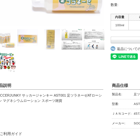
数量:
内容量
100ml
返品について
品説明
商品仕様
製品名:
足ツ
OCCERJUNKY サッカージャンキー AST001 足ツラネーゼATローシ
ン マグネシウムローション スポーツ雑貨
型番:
AST
ＪＡＮコード:
457
メーカー:
SO
ご利用ガイド