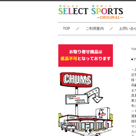
TOP
ご利用案内
お問い合
TO
■
＜
足
様
高
ま
真
東
冬
＜
運
就
マ
カ