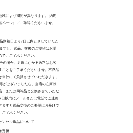
地域により期間が異なります。 納期
品ページにてご確認くださいませ。
商品到着日より7日以内とさせていただ
ぎますと、返品、交換のご要望はお受
ので、ご了承ください。
都合の場合、返送にかかる送料はお客
すことをご了承くださいませ。不良品
は当社にて負担させていただきます。
品等がございましたら、当店の在庫状
品、または同等品と交換させていただ
後7日以内にメールまたは電話でご連絡
ぎますと返品交換のご要望はお受けで
、ご了承ください。
ャンセル返品について
確定後